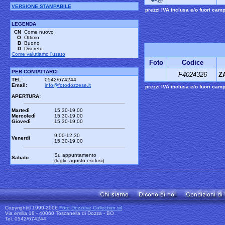
VERSIONE STAMPABILE
prezzi IVA inclusa e/o fuori cam
LEGENDA
CN
Come nuovo
O
Ottimo
B
Buono
D
Discreto
Come valutiamo l'usato
Foto
Codice
PER CONTATTARCI
F4024326
Z
TEL:
0542/674244
Email:
info@fotodozzese.it
prezzi IVA inclusa e/o fuori cam
APERTURA:
Martedì
15,30-19,00
Mercoledì
15,30-19,00
Giovedì
15,30-19,00
9,00-12,30
Venerdì
15,30-19,00
Su appuntamento
Sabato
(luglio-agosto esclusi)
Copyright© 1999-2006
Foto Dozzese Collection srl
.
Via emilia 18 - 40060 Toscanella di Dozza - BO
Tel. 0542/674244