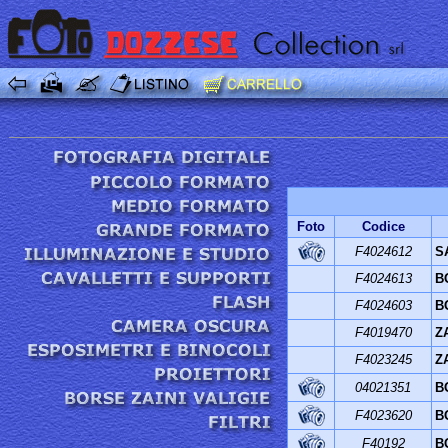
Foto
Codice
F4024612
S
F4024613
B
F4024603
B
F4019470
Z
F4023245
Z
04021351
B
F4023620
B
F40192
B