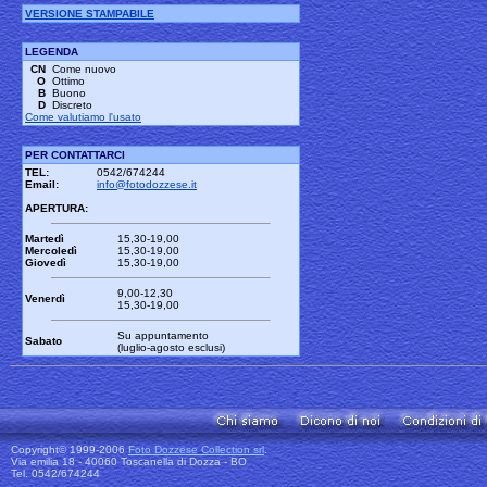
VERSIONE STAMPABILE
LEGENDA
CN
Come nuovo
O
Ottimo
B
Buono
D
Discreto
Come valutiamo l'usato
PER CONTATTARCI
TEL:
0542/674244
Email:
info@fotodozzese.it
APERTURA:
Martedì
15,30-19,00
Mercoledì
15,30-19,00
Giovedì
15,30-19,00
9,00-12,30
Venerdì
15,30-19,00
Su appuntamento
Sabato
(luglio-agosto esclusi)
Copyright© 1999-2006
Foto Dozzese Collection srl
.
Via emilia 18 - 40060 Toscanella di Dozza - BO
Tel. 0542/674244