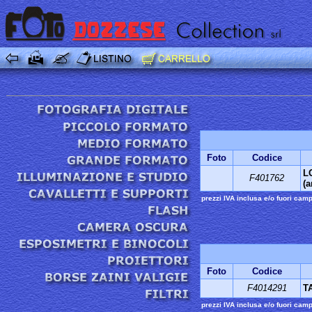
Foto
Codice
L
F401762
(
prezzi IVA inclusa e/o fuori cam
Foto
Codice
F4014291
T
prezzi IVA inclusa e/o fuori cam