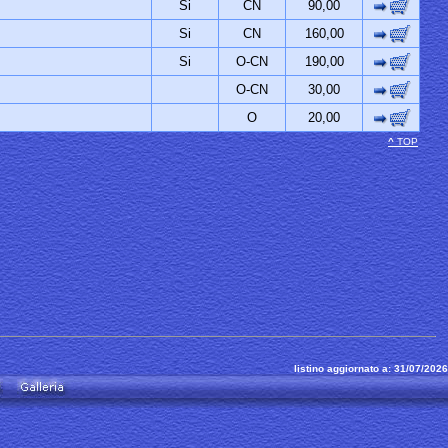
Si
CN
90,00
Si
CN
160,00
Si
O-CN
190,00
O-CN
30,00
O
20,00
^
TOP
listino aggiornato a: 31/07/2026