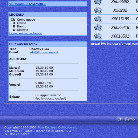
X5023462
VERSIONE STAMPABILE
X50202
LEGENDA
X5015185
CN
Come nuovo
O
Ottimo
B
Buono
X6025416
D
Discreto
Come valutiamo l'usato
X6016501
prezzi IVA inclusa e/o fuori ca
PER CONTATTARCI
TEL:
0542/674244
Email:
info@fotodozzese.it
APERTURA:
Martedì
15,30-19,00
Mercoledì
15,30-19,00
Giovedì
15,30-19,00
9,00-12,30
Venerdì
15,30-19,00
Su appuntamento
Sabato
(luglio-agosto esclusi)
Copyright© 1999-2006
Foto Dozzese Collection srl
.
Via emilia 18 - 40060 Toscanella di Dozza - BO
Tel. 0542/674244