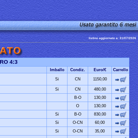
listino aggiornato a: 31/07/2026
RO 4:3
Imballo
Condiz.
Euro/€
Carrello
Si
CN
1150,00
Si
CN
480,00
B-O
130,00
O
130,00
Si
B-O
830,00
Si
O-CN
60,00
Si
O-CN
35,00