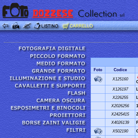
Foto
Codice
X125160
X126197
X226255
X2026256
X2425415
X4026139
X502190