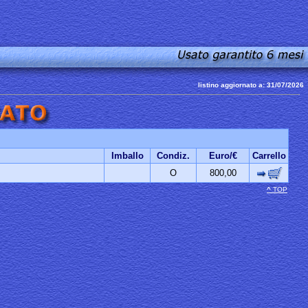
listino aggiornato a: 31/07/2026
Imballo
Condiz.
Euro/€
Carrello
O
800,00
^
TOP