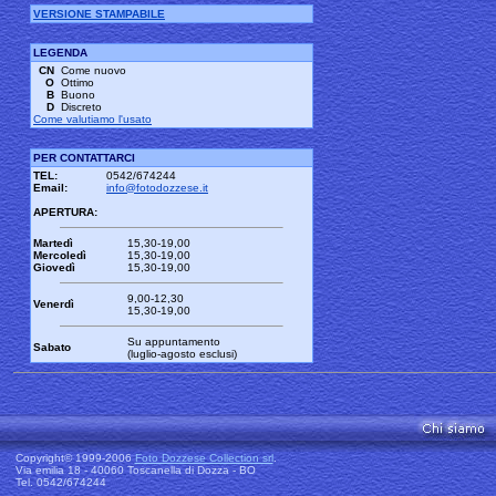
VERSIONE STAMPABILE
LEGENDA
CN
Come nuovo
O
Ottimo
B
Buono
D
Discreto
Come valutiamo l'usato
PER CONTATTARCI
TEL:
0542/674244
Email:
info@fotodozzese.it
APERTURA:
Martedì
15,30-19,00
Mercoledì
15,30-19,00
Giovedì
15,30-19,00
9,00-12,30
Venerdì
15,30-19,00
Su appuntamento
Sabato
(luglio-agosto esclusi)
Copyright© 1999-2006
Foto Dozzese Collection srl
.
Via emilia 18 - 40060 Toscanella di Dozza - BO
Tel. 0542/674244