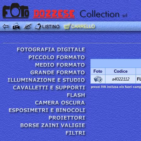
Foto
Codice
a4022112
F
prezzi IVA inclusa e/o fuori cam