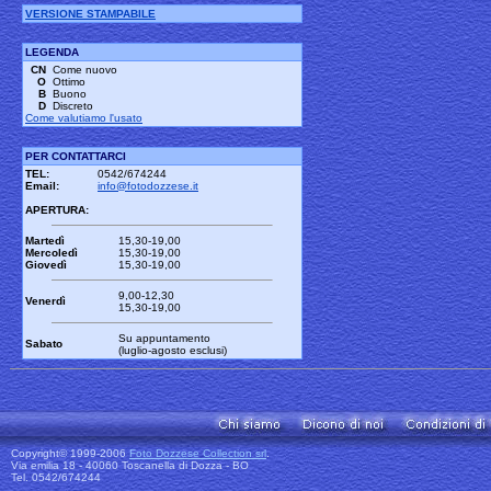
VERSIONE STAMPABILE
LEGENDA
CN
Come nuovo
O
Ottimo
B
Buono
D
Discreto
Come valutiamo l'usato
PER CONTATTARCI
TEL:
0542/674244
Email:
info@fotodozzese.it
APERTURA:
Martedì
15,30-19,00
Mercoledì
15,30-19,00
Giovedì
15,30-19,00
9,00-12,30
Venerdì
15,30-19,00
Su appuntamento
Sabato
(luglio-agosto esclusi)
Copyright© 1999-2006
Foto Dozzese Collection srl
.
Via emilia 18 - 40060 Toscanella di Dozza - BO
Tel. 0542/674244