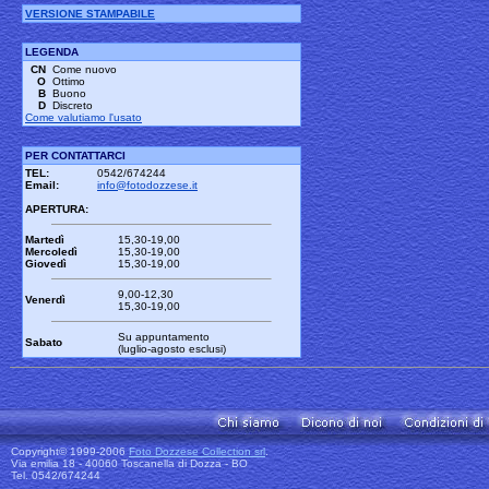
VERSIONE STAMPABILE
LEGENDA
CN
Come nuovo
O
Ottimo
B
Buono
D
Discreto
Come valutiamo l'usato
PER CONTATTARCI
TEL:
0542/674244
Email:
info@fotodozzese.it
APERTURA:
Martedì
15,30-19,00
Mercoledì
15,30-19,00
Giovedì
15,30-19,00
9,00-12,30
Venerdì
15,30-19,00
Su appuntamento
Sabato
(luglio-agosto esclusi)
Copyright© 1999-2006
Foto Dozzese Collection srl
.
Via emilia 18 - 40060 Toscanella di Dozza - BO
Tel. 0542/674244