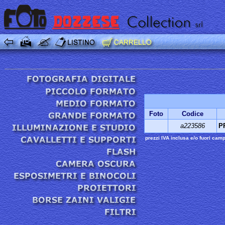
Foto
Codice
a223586
P
prezzi IVA inclusa e/o fuori cam