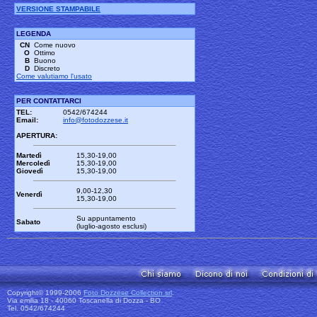
VERSIONE STAMPABILE
LEGENDA
CN
Come nuovo
O
Ottimo
B
Buono
D
Discreto
Come valutiamo l'usato
PER CONTATTARCI
TEL:
0542/674244
Email:
info@fotodozzese.it
APERTURA:
Martedì
15,30-19,00
Mercoledì
15,30-19,00
Giovedì
15,30-19,00
9,00-12,30
Venerdì
15,30-19,00
Su appuntamento
Sabato
(luglio-agosto esclusi)
Copyright© 1999-2006
Foto Dozzese Collection srl
.
Via emilia 18 - 40060 Toscanella di Dozza - BO
Tel. 0542/674244