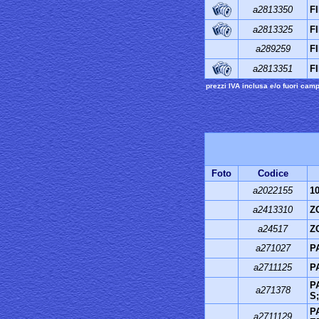
a2813350
F
a2813325
F
a289259
F
a2813351
F
prezzi IVA inclusa e/o fuori cam
Foto
Codice
a2022155
1
a2413310
Z
a24517
Z
a271027
P
a2711125
P
P
a271378
S;
P
a2711129