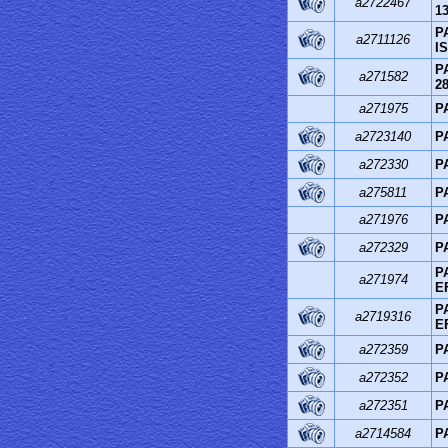
a2722467
13
P
a2711126
IS
P
a271582
28
a271975
P
a2723140
P
a272330
P
a275811
P
a271976
P
a272329
P
P
a271974
EF
P
a2719316
E
a272359
P
a272352
P
a272351
P
a2714584
P