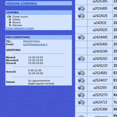
a2025385
13
VERSIONE STAMPABILE
a2016485
4
LEGENDA
a2422626
Z
CN
Come nuovo
O
Ottimo
B
Buono
a242631
Z
D
Discreto
Come valutiamo l'usato
a2425525
ZO
a2424445
Z
PER CONTATTARCI
TEL:
0542/674244
a2425456
Z
Email:
info@fotodozzese.it
APERTURA:
a2426249
Z
Martedì
15,30-19,00
a2425262
Z
Mercoledì
15,30-19,00
Giovedì
15,30-19,00
a2426233
Z
9,00-12,30
Venerdì
a2524581
E
15,30-19,00
a2524437
E
Su appuntamento
Sabato
(luglio-agosto esclusi)
a252293
E
a2525270
K
a2624721
Tu
a2625384
K
PA