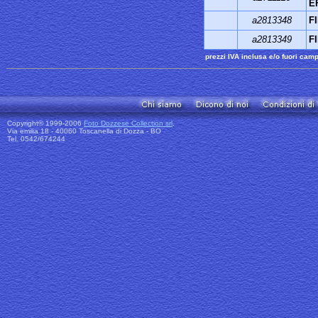
EF
a2813348
F
a2813349
F
prezzi IVA inclusa e/o fuori cam
Copyright© 1999-2006
Foto Dozzese Collection srl
.
Via emilia 18 - 40060 Toscanella di Dozza - BO
Tel. 0542/674244