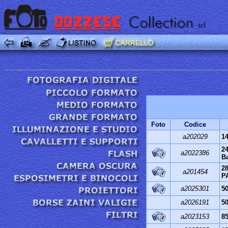
Foto
Codice
a202029
14
24
a2022386
Ba
2
a201454
P
a2025301
5
a2026191
50
a2023153
85